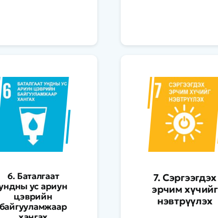
6. Баталгаат
7. Сэргээгдэх
ундны ус ариун
эрчим хүчийг
цэврийн
нэвтрүүлэх
байгууламжаар
хангах