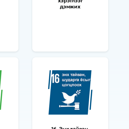
хэрэглээг
дэмжих
16. Энх тайван,