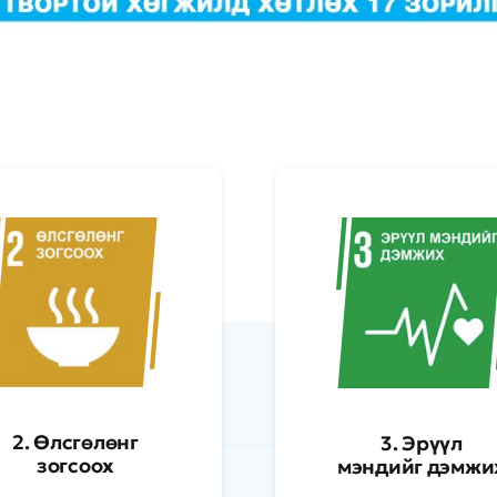
2. Өлсгөлөнг
3. Эрүүл
зогсоох
мэндийг дэмжи