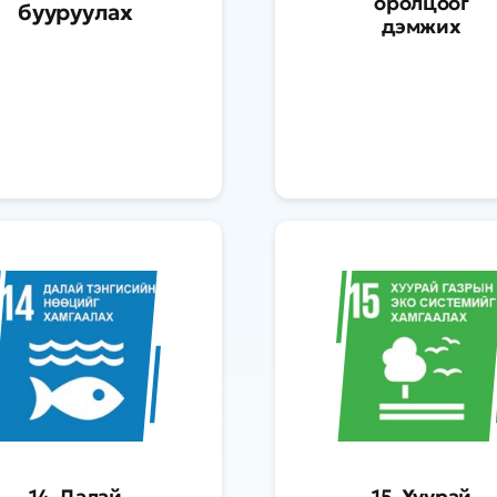
оролцоог
бууруулах
дэмжих
14. Далай
15. Хуурай