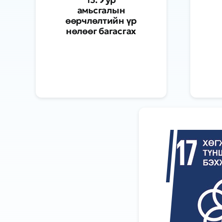
амьсгалын
өөрчлөлтийн үр
нөлөөг багасгах