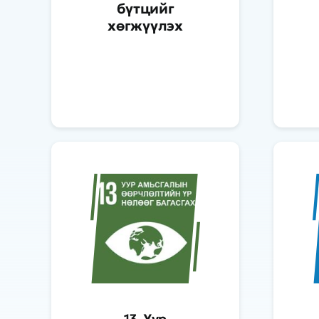
бүтцийг
хөгжүүлэх
13. Уур