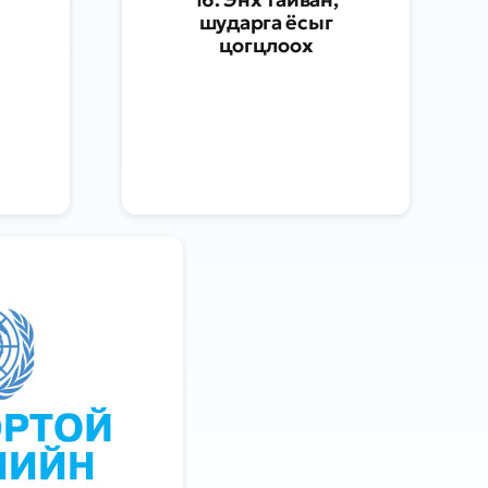
шударга ёсыг
цогцлоох