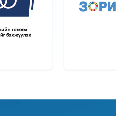
жлийн төлөөх
йг бэхжүүлэх