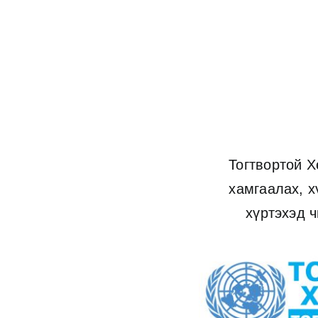
Тогтвортой Х
хамгаалах, х
хүртэхэд 