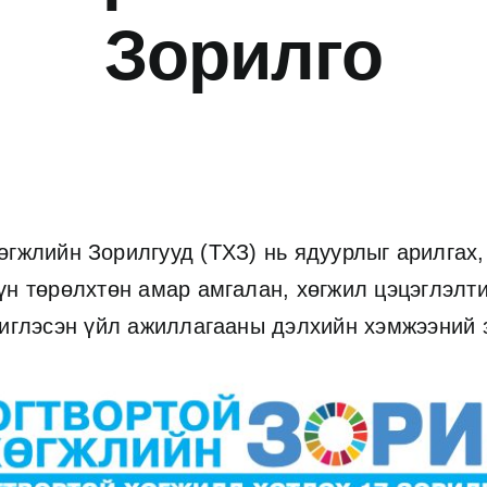
З
орилг
о
өгжлийн Зорилгууд (ТХЗ) нь ядуурлыг арилгах,
үн төрөлхтөн амар амгалан, хөгжил цэцэглэлт
чиглэсэн үйл ажиллагааны дэлхийн хэмжээний 