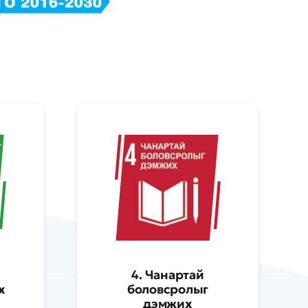
4. Чанартай
х
боловсролыг
дэмжих