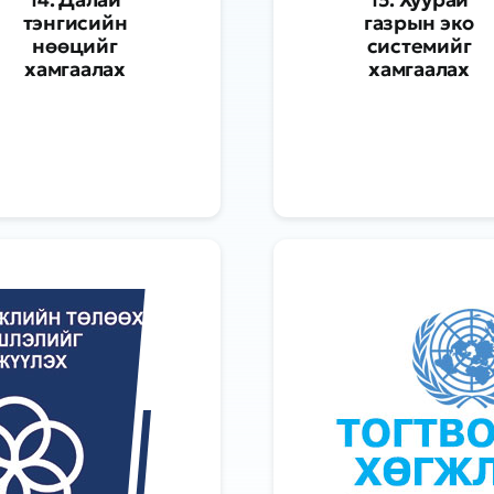
тэнгисийн
газрын эко
нөөцийг
системийг
хамгаалах
хамгаалах