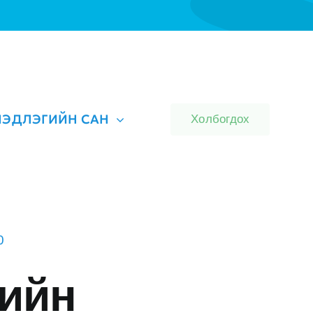
ЭДЛЭГИЙН САН
Холбогдох
0
ийн