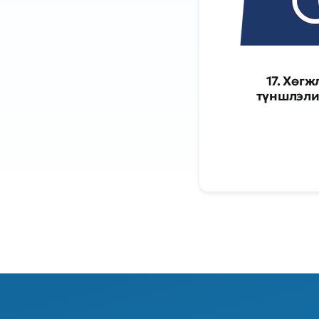
17. Хөг
түншлэли