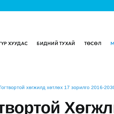
ҮҮР ХУУДАС
БИДНИЙ ТУХАЙ
ТӨСӨЛ
М
Тогтвортой хөгжилд хөтлөх 17 зорилго 2016-203
твортой
Х
өгжл