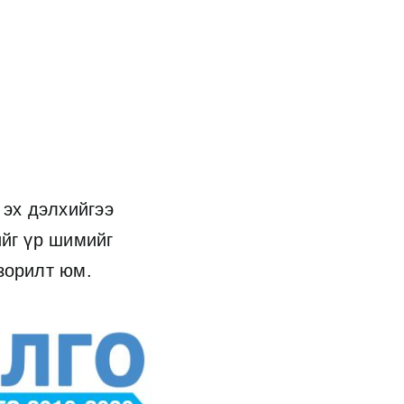
 эх дэлхийгээ
ийг үр шимийг
зорилт юм.