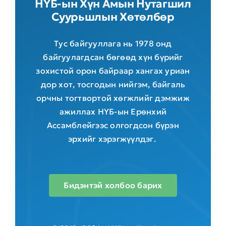
НҮБ-ын Хүн Амын Нутагшил
Суурьшлын Хөтөлбөр
Тус байгууллага нь 1978 онд
байгуулагдсан бөгөөд хүн бүрийг
зохистой орон байраар хангах уриан
дор хот, тосгодын нийгэм, байгаль
орчны тогтвортой хөгжлийг дэмжиж
ажиллах НҮБ-ын Ерөнхий
Ассамблейгээс олгогдсон бүрэн
эрхийг хэрэгжүүлдэг.
Бидэнтэй холбоо барих