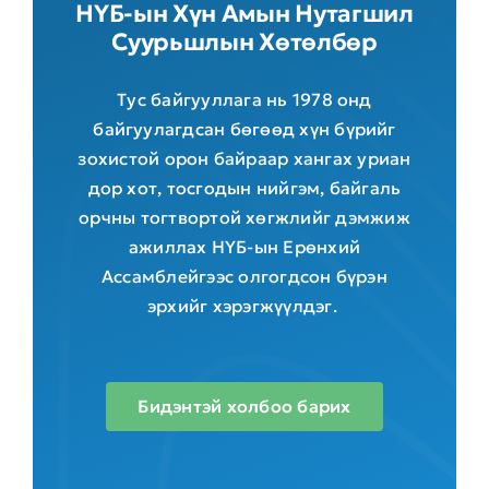
НҮБ-ын Хүн Амын Нутагшил
Суурьшлын Хөтөлбөр
Тус байгууллага нь 1978 онд
байгуулагдсан бөгөөд хүн бүрийг
зохистой орон байраар хангах уриан
дор хот, тосгодын нийгэм, байгаль
орчны тогтвортой хөгжлийг дэмжиж
ажиллах НҮБ-ын Ерөнхий
Ассамблейгээс олгогдсон бүрэн
эрхийг хэрэгжүүлдэг.
Бидэнтэй холбоо барих