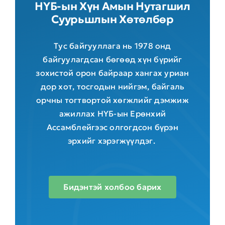
НҮБ-ын Хүн Амын Нутагшил
Суурьшлын Хөтөлбөр
Тус байгууллага нь 1978 онд
байгуулагдсан бөгөөд хүн бүрийг
зохистой орон байраар хангах уриан
дор хот, тосгодын нийгэм, байгаль
орчны тогтвортой хөгжлийг дэмжиж
ажиллах НҮБ-ын Ерөнхий
Ассамблейгээс олгогдсон бүрэн
эрхийг хэрэгжүүлдэг.
Бидэнтэй холбоо барих