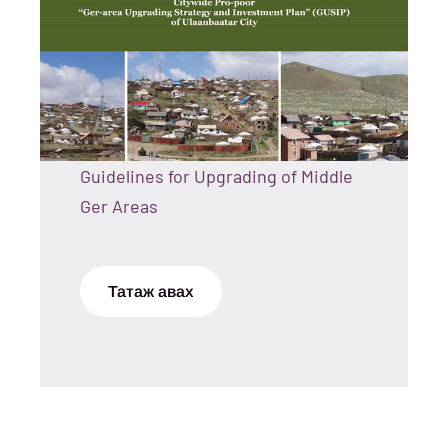
Guidelines for Upgrading of Middle
Ger Areas
Татаж авах