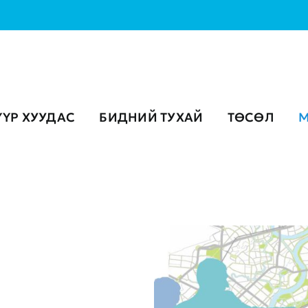
ҮҮР ХУУДАС
БИДНИЙ ТУХАЙ
ТӨСӨЛ
М