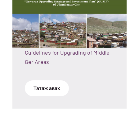
Guidelines for Upgrading of Middle
Ger Areas
Татаж авах