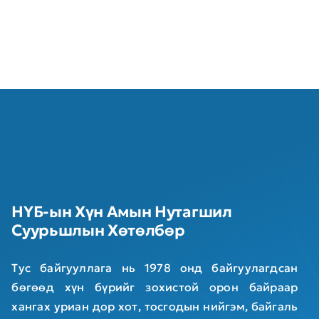
НҮБ-ын Хүн Амын Нутагшил
Суурьшлын Хөтөлбөр
Тус байгууллага нь 1978 онд байгуулагдсан
бөгөөд хүн бүрийг зохистой орон байраар
хангах уриан дор хот, тосгодын нийгэм, байгаль