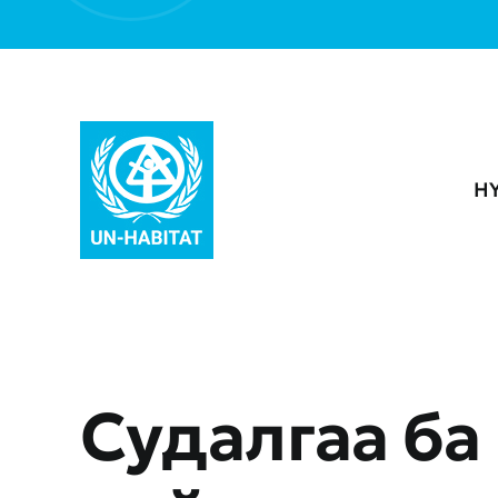
Skip
to
content
Н
Судалгаа ба