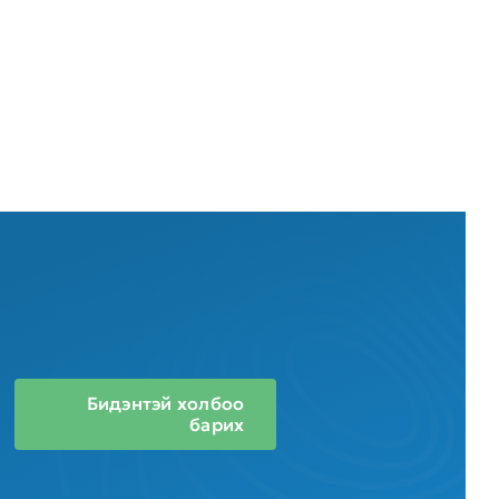
Бидэнтэй холбоо
барих