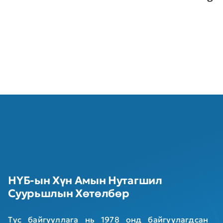
НҮБ-ын Хүн Амын Нутагшил
Суурьшлын Хөтөлбөр
Тус байгууллага нь 1978 онд байгуулагдсан