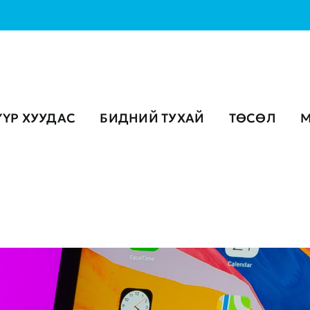
ҮҮР ХУУДАС
БИДНИЙ ТУХАЙ
ТӨСӨЛ
М