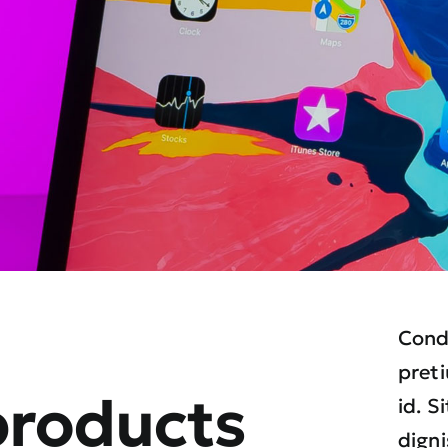
Cond
pret
products
id. S
digni