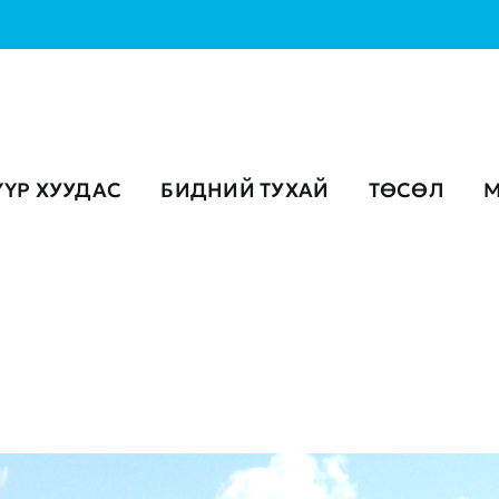
ҮҮР ХУУДАС
БИДНИЙ ТУХАЙ
ТӨСӨЛ
М