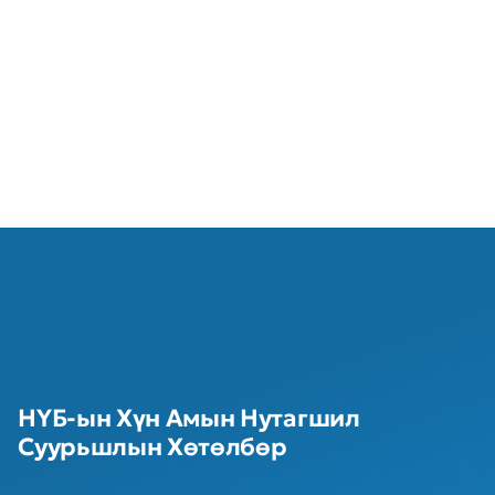
НҮБ-ын Хүн Амын Нутагшил
Суурьшлын Хөтөлбөр