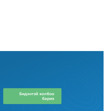
Бидэнтэй холбоо
барих