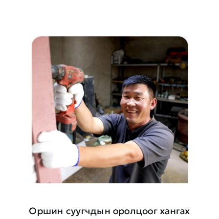
Оршин суугчдын оролцоог хангах