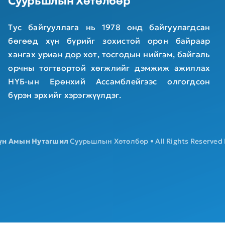
Суурьшлын Хөтөлбөр
Тус байгууллага нь 1978 онд байгуулагдсан
бөгөөд хүн бүрийг зохистой орон байраар
хангах уриан дор хот, тосгодын нийгэм, байгаль
орчны тогтвортой хөгжлийг дэмжиж ажиллах
НҮБ-ын Ерөнхий Ассамблейгээс олгогдсон
бүрэн эрхийг хэрэгжүүлдэг.
үн Амын Нутагшил
Суурьшлын Хөтөлбөр • All Rights Reserved