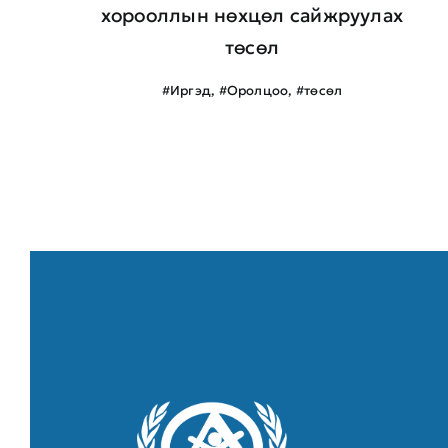
хорооллын нөхцөл сайжруулах
төсөл
#Иргэд
,
#Оролцоо
,
#төсөл