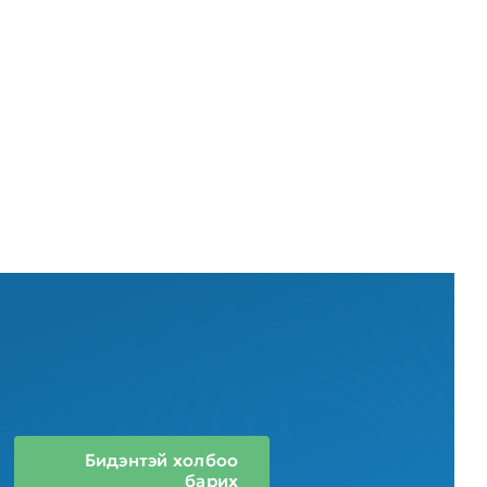
Бидэнтэй холбоо
барих