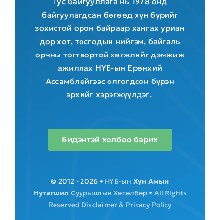
Тус байгууллага нь 1978 онд
байгуулагдсан бөгөөд хүн бүрийг
зохистой орон байраар хангах уриан
дор хот, тосгодын нийгэм, байгаль
орчны тогтвортой хөгжлийг дэмжиж
ажиллах НҮБ-ын Ерөнхий
Ассамблейгээс олгогдсон бүрэн
эрхийг хэрэгжүүлдэг.
Бидэнтэй холбоо барих
© 2012 - 2026 •
НҮБ-ын
Хүн Амын
Нутагшил
Суурьшлын Хөтөлбөр • All Rights
Reserved
Disclaimer & Privacy Policy