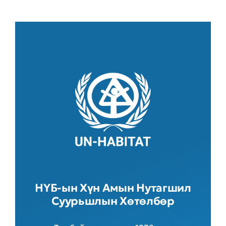
НҮБ-ын Хүн Амын Нутагшил
Суурьшлын Хөтөлбөр