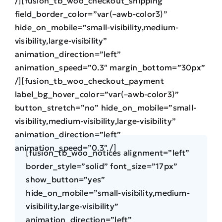
/][fusion_tb_woo_checkout_shipping
field_border_color=”var(–awb-color3)”
hide_on_mobile=”small-visibility,medium-
visibility,large-visibility”
animation_direction=”left”
animation_speed=”0.3″ margin_bottom=”30px”
/][fusion_tb_woo_checkout_payment
label_bg_hover_color=”var(–awb-color3)”
button_stretch=”no” hide_on_mobile=”small-
visibility,medium-visibility,large-visibility”
animation_direction=”left”
animation_speed=”0.3″ /]
[fusion_tb_woo_notices alignment=”left”
border_style=”solid” font_size=”17px”
show_button=”yes”
hide_on_mobile=”small-visibility,medium-
visibility,large-visibility”
animation_direction=”left”