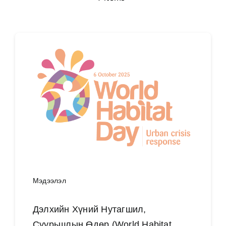
Мэдээлэл
Дэлхийн Хүний Нутагшил,
Суурьшлын Өдөр (World Habitat