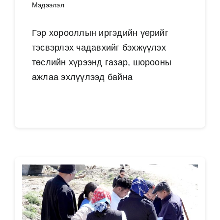
Мэдээлэл
Гэр хорооллын иргэдийн үерийг
тэсвэрлэх чадавхийг бэхжүүлэх
төслийн хүрээнд газар, шорооны
ажлаа эхлүүлээд байна
Дэлгэрэнгүй