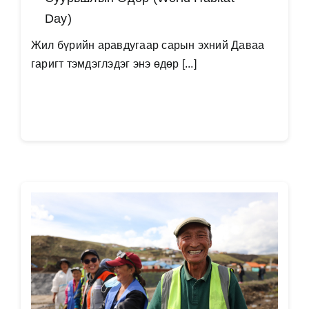
Day)
Жил бүрийн аравдугаар сарын эхний Даваа
гаригт тэмдэглэдэг энэ өдөр [...]
Дэлгэрэнгүй