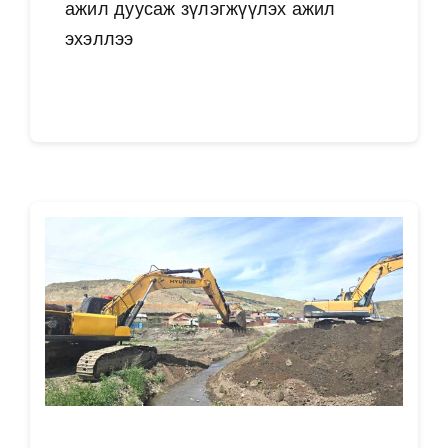
ажил дуусаж зүлэгжүүлэх ажил
эхэллээ
Дэлгэрэнгүй