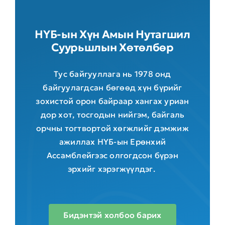
НҮБ-ын Хүн Амын Нутагшил
Суурьшлын Хөтөлбөр
Тус байгууллага нь 1978 онд
байгуулагдсан бөгөөд хүн бүрийг
зохистой орон байраар хангах уриан
дор хот, тосгодын нийгэм, байгаль
орчны тогтвортой хөгжлийг дэмжиж
ажиллах НҮБ-ын Ерөнхий
Ассамблейгээс олгогдсон бүрэн
эрхийг хэрэгжүүлдэг.
Бидэнтэй холбоо барих