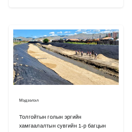
Мэдээлэл
Толгойтын голын эргийн
хамгаалалтын сувгийн 1-р багцын