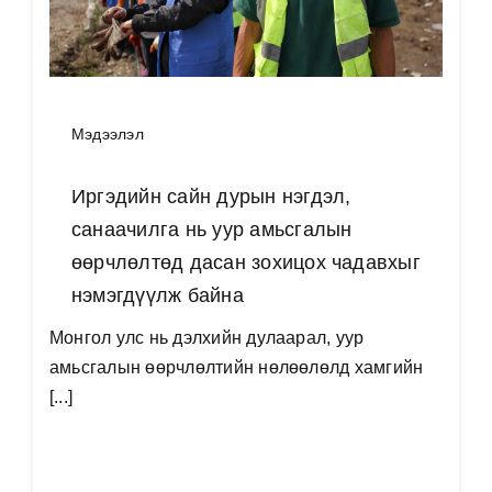
Мэдээлэл
Иргэдийн сайн дурын нэгдэл,
санаачилга нь уур амьсгалын
өөрчлөлтөд дасан зохицох чадавхыг
нэмэгдүүлж байна
Монгол улс нь дэлхийн дулаарал, уур
амьсгалын өөрчлөлтийн нөлөөлөлд хамгийн
[...]
Дэлгэрэнгүй