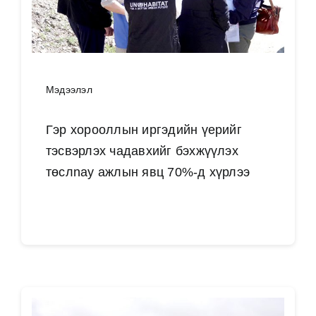
Мэдээлэл
Гэр хорооллын иргэдийн үерийг
тэсвэрлэх чадавхийг бэхжүүлэх
төслnay ажлын явц 70%-д хүрлээ
Дэлгэрэнгүй