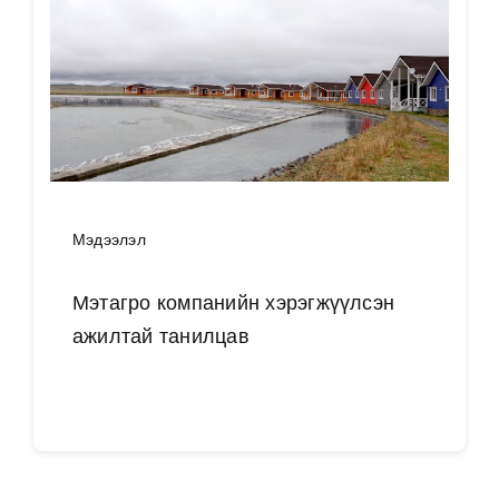
Мэдээлэл
Мэтагро компанийн хэрэгжүүлсэн
ажилтай танилцав
Дэлгэрэнгүй