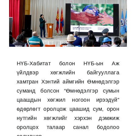
НҮБ-Хабитат болон НҮБ-ын Аж
үйлдвэр хөгжлийн байгууллага
хамтран Хэнтий аймгийн Өмнөдэлгэр
суманд болсон “Өмнөдэлгэр сумын
цаашдын хөгжил ногоон ирээдүй”
өдөрлөгт оролцож цаашид сум, орон
нутгийн хөгжлийг хэрхэн дэмжиж
оролцох талаар санал бодолоо