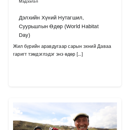
Мэдээлэл
Дэлхийн Хүний Нутагшил,
Суурьшлын Өдөр (World Habitat
Day)
Жил бүрийн аравдугаар сарын эхний Даваа
гаригт тэмдэглэдэг энэ өдөр [...]
Дэлгэрэнгүй