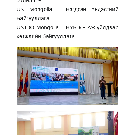
солилцов.
UN Mongolia – Нэгдсэн Үндэстний
Байгууллага
UNIDO Mongolia – НҮБ-ын Аж үйлдвэр
хөгжлийн байгууллага