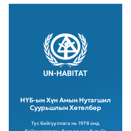
НҮБ-ын Хүн Амын Нутагшил
Суурьшлын Хөтөлбөр
Тус байгууллага нь 1978 онд