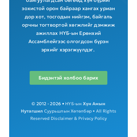
байгуулагдсан бөгөөд хүн бүрийг
зохистой орон байраар хангах уриан
дор хот, тосгодын нийгэм, байгаль
орчны тогтвортой хөгжлийг дэмжиж
ажиллах НҮБ-ын Ерөнхий
Ассамблейгээс олгогдсон бүрэн
эрхийг хэрэгжүүлдэг.
Бидэнтэй холбоо барих
© 2012 - 2026 •
НҮБ-ын
Хүн Амын
Нутагшил
Суурьшлын Хөтөлбөр • All Rights
Reserved
Disclaimer & Privacy Policy