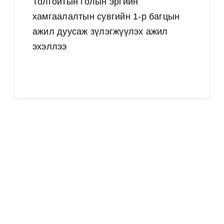
Толгойтын голын эргийн
хамгаалалтын сувгийн 1-р багцын
ажил дуусаж зүлэгжүүлэх ажил
эхэллээ
Дэлгэрэнгүй