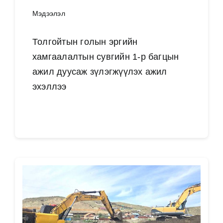
Мэдээлэл
Толгойтын голын эргийн
хамгаалалтын сувгийн 1-р багцын
ажил дуусаж зүлэгжүүлэх ажил
эхэллээ
Дэлгэрэнгүй