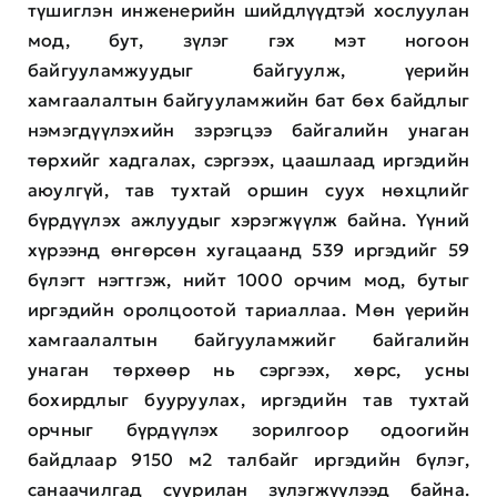
түшиглэн инженерийн шийдлүүдтэй хослуулан
мод, бут, зүлэг гэх мэт ногоон
байгууламжуудыг байгуулж, үерийн
хамгаалалтын байгууламжийн бат бөх байдлыг
нэмэгдүүлэхийн зэрэгцээ байгалийн унаган
төрхийг хадгалах, сэргээх, цаашлаад иргэдийн
аюулгүй, тав тухтай оршин суух нөхцлийг
бүрдүүлэх ажлуудыг хэрэгжүүлж байна. Үүний
хүрээнд өнгөрсөн хугацаанд 539 иргэдийг 59
бүлэгт нэгтгэж, нийт 1000 орчим мод, бутыг
иргэдийн оролцоотой тариаллаа. Мөн үерийн
хамгаалалтын байгууламжийг байгалийн
унаган төрхөөр нь сэргээх, хөрс, усны
бохирдлыг бууруулах, иргэдийн тав тухтай
орчныг бүрдүүлэх зорилгоор одоогийн
байдлаар 9150 м2 талбайг иргэдийн бүлэг,
санаачилгад суурилан зүлэгжүүлээд байна.