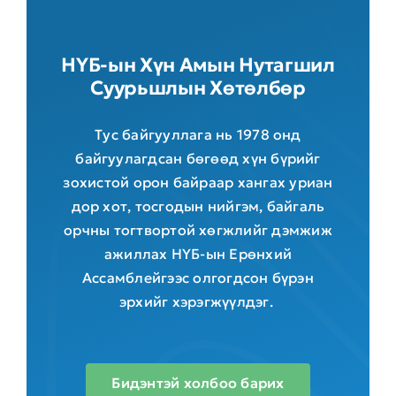
НҮБ-ын Хүн Амын Нутагшил
Суурьшлын Хөтөлбөр
Тус байгууллага нь 1978 онд
байгуулагдсан бөгөөд хүн бүрийг
зохистой орон байраар хангах уриан
дор хот, тосгодын нийгэм, байгаль
орчны тогтвортой хөгжлийг дэмжиж
ажиллах НҮБ-ын Ерөнхий
Ассамблейгээс олгогдсон бүрэн
эрхийг хэрэгжүүлдэг.
Бидэнтэй холбоо барих