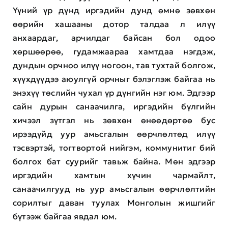
Үүний үр дүнд иргэдийн дунд өмнө зөвхөн
өөрийн хашааны дотор талдаа л илүү
анхаардаг, арчилдаг байсан бол одоо
хөршөөрөө, гудамжаараа хамтдаа нэгдэж,
дундын орчноо илүү ногоон, тав тухтай болгож,
хүүхдүүдээ аюулгүй орчныг бэлэглэж байгаа нь
энэхүү төслийн чухал үр дүнгийн нэг юм. Эдгээр
сайн дурын санаачилга, иргэдийн бүлгийн
хичээл зүтгэл нь зөвхөн өнөөдөртөө бус
ирээдүйд уур амьсгалын өөрчлөлтөд илүү
тэсвэртэй, тогтвортой нийгэм, коммунитиг бий
болгох бат суурийг тавьж байна. Мөн эдгээр
иргэдийн хамтын хүчин чармайлт,
санаачилгууд нь уур амьсгалын өөрчлөлтийн
сорилтыг даван туулах Монголын жишгийг
бүтээж байгаа явдал юм.