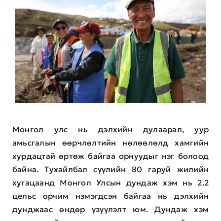
Монгол улс нь дэлхийн дулаарал, уур
амьсгалын өөрчлөлтийн нөлөөлөлд хамгийн
хурдацтай өртөж байгаа орнуудыг нэг болоод
байна. Тухайлбал сүүлийн 80 гаруй жилийн
хугацаанд Монгол Улсын дундаж хэм нь 2.2
цельс орчим нэмэгдсэн байгаа нь дэлхийн
дунджаас өндөр үзүүлэлт юм. Дундаж хэм