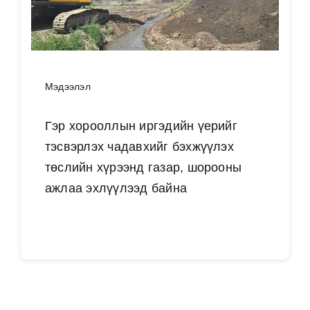
Мэдээлэл
Гэр хорооллын иргэдийн үерийг
тэсвэрлэх чадавхийг бэхжүүлэх
төслийн хүрээнд газар, шорооны
ажлаа эхлүүлээд байна
Дэлгэрэнгүй