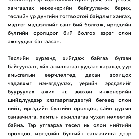
хамгаалах инженерийн байгууламж барих,
төслийн үр дүнгийн тогтвортой байдлыг хангах,
мэдлэг мэдээллийг санг бий болгож, иргэдийн
бүлгийн оролцоог бий болгох зэрэг олон
ажлуудыг багтаасан.
Төслийн хүрээнд хийгдэж байгаа бүтээн
байгуулалт, үйл ажиллагаануудаас харахад уур
амьсгалын өөрчлөлтөд дасан зохицох
чадавхыг нэмэгдүүлэх, үерийн эрсдэлийг
бууруулах ажил нь зөвхөн инженерийн
шийдлүүдээр хязгаарлагдахгүй бөгөөд олон
нийт, иргэдийн бүлгийн оролцоо, сайн дурын
санаачилга, хамтын ажиллагаа чухал нөлөөтэй
байна. Тэр утгаараа төсөл нь олон нийтийн
оролцоо, иргэдийн бүлгийн санаачилга дээр