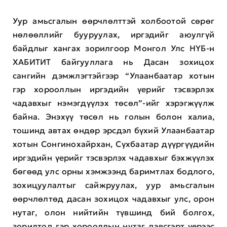
Уур амьсгалын өөрчлөлттэй холбоотой сөрөг
нөлөөллийг бууруулах, иргэдийг аюулгүй
байдлыг хангах зорилгоор Монгол Улс НҮБ-н
ХАБИТИТ байгууллага нь Дасан зохицох
сангийн дэмжлэгтэйгээр “Улаанбаатар хотын
гэр хорооллын иргэдийн үерийг тэсвэрлэх
чадавхыг нэмэгдүүлэх төсөл”-ийг хэрэгжүүлж
байна. Энэхүү төсөл нь голын болон халиа,
тошинд автах өндөр эрсдэл бүхий Улаанбаатар
хотын Сонгинохайрхан, Сүхбаатар дүүргүүдийн
иргэдийн үерийг тэсвэрлэх чадавхыг бэхжүүлэх
бөгөөд улс орны хэмжээнд баримтлах бодлого,
зохицуулалтыг сайжруулах, уур амьсгалын
өөрчлөлтөд дасан зохицох чадавхыг улс, орон
нутаг, олон нийтийн түвшинд бий болгох,
зорилтод гэр хорооллын нутаг дэвсгэрт үерээс