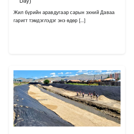
Day)
Жил бүрийн аравдугаар сарын эхний Даваа
гаригт тэмдэглэдэг энэ өдөр [...]
Дэлгэрэнгүй