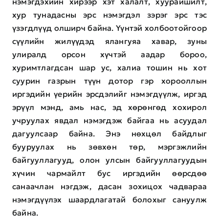
нэмэгдэхийн хирээр хэт халалт, хуурайшилт,
хур тунадасны эрс нэмэгдэл зэрэг эрс тэс
үзэгдлүүд олширч байна. Үүнтэй холбоотойгоор
сүүлийн жилүүдэд ялангуяа хавар, зуны
улиралд орсон хүчтэй аадар бороо,
хуримтлагдсан шар ус, халиа тошин нь хот
суурин газрын түүн дотор гэр хорооллын
иргэдийн үерийн эрсдэлийг нэмэгдүүлж, иргэд
эрүүл мэнд, амь нас, эд хөрөнгөд хохирол
учруулах явдал нэмэгдэж байгаа нь асуудал
дагуулсаар байна. Энэ нөхцөл байдлыг
бууруулах нь зөвхөн төр, мэргэжлийн
байгууллагууд, олон улсын байгууллагуудын
хүчин чармайлт бус иргэдийн өөрсдөө
санаачлан нэгдэж, дасан зохицох чадвараа
нэмэгдүүлэх шаардлагатай болохыг сануулж
байна.