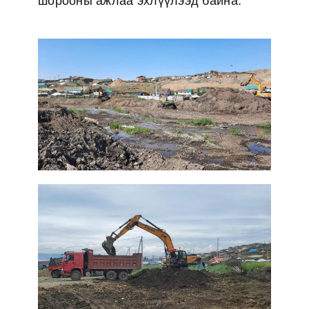
шорооны ажлаа эхлүүлээд байна.