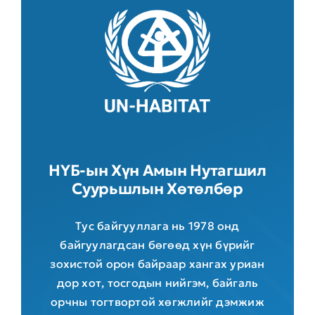
НҮБ-ын Хүн Амын Нутагшил
Суурьшлын Хөтөлбөр
Тус байгууллага нь 1978 онд
байгуулагдсан бөгөөд хүн бүрийг
зохистой орон байраар хангах уриан
дор хот, тосгодын нийгэм, байгаль
орчны тогтвортой хөгжлийг дэмжиж