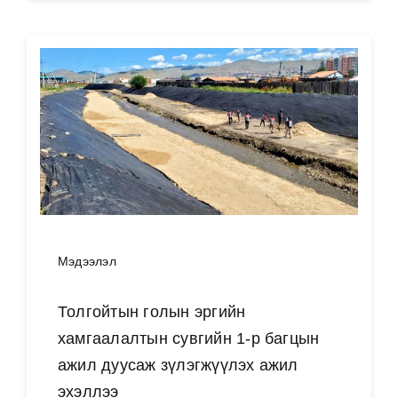
Мэдээлэл
Толгойтын голын эргийн
хамгаалалтын сувгийн 1-р багцын
ажил дуусаж зүлэгжүүлэх ажил
эхэллээ