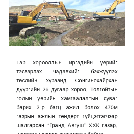
Гэр хорооллын иргэдийн үерийг
тэсвэрлэх чадавхийг бэхжүүлэх
төслийн хүрээнд Сонгинохайрхан
дүүргийн 26 дугаар хороо, Толгойтын
голын үерийн хамгаалалтын суваг
барих 2-р багц ажил болох 470м
газрын ажлын тендерт гүйцэтгэгчээр
шалгарсан “Гранд Авгуш” ХХК газар,