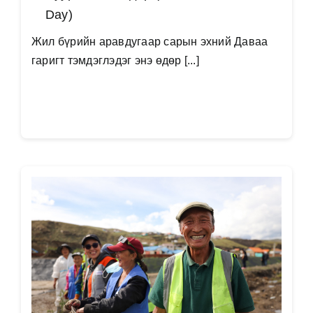
Day)
Жил бүрийн аравдугаар сарын эхний Даваа
гаригт тэмдэглэдэг энэ өдөр [...]
Дэлгэрэнгүй