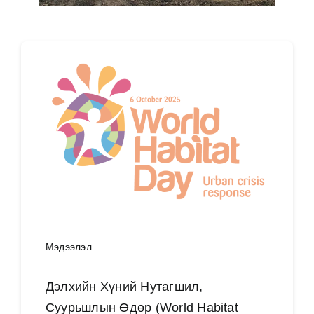
Мэдээлэл
Дэлхийн Хүний Нутагшил,
Суурьшлын Өдөр (World Habitat