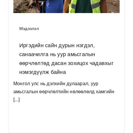
Мэдээлэл
Иргэдийн сайн дурын нэгдэл,
санаачилга нь уур амьсгалын
өөрчлөлтөд дасан зохицох чадавхыг
нэмэгдүүлж байна
Монгол улс нь дэлхийн дулаарал, уур
амьсгалын өөрчлөлтийн нөлөөлөлд хамгийн
[...]
Дэлгэрэнгүй