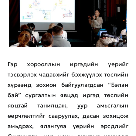
Гэр хорооллын иргэдийн үерийг
тэсвэрлэх чадавхийг бэхжүүлэх төслийн
хүрээнд зохион байгуулагдсан “Бэлэн
бай” сургалтын явцад иргэд төслийн
явцтай танилцаж, уур амьсгалын
өөрчлөлтийг сааруулах, дасан зохицож
амьдрах, ялангуяа үерийн эрсдлийг