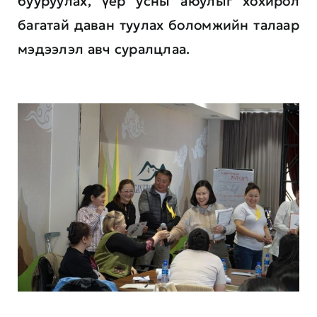
бууруулах, үер усны аюулыг хохирол
багатай даван туулах боломжийн талаар
мэдээлэл авч суралцлаа.