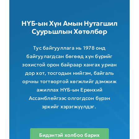
НҮБ-ын Хүн Амын Нутагшил
Суурьшлын Хөтөлбөр
Тус байгууллага нь 1978 онд
байгуулагдсан бөгөөд хүн бүрийг
зохистой орон байраар хангах уриан
дор хот, тосгодын нийгэм, байгаль
орчны тогтвортой хөгжлийг дэмжиж
ажиллах НҮБ-ын Ерөнхий
Ассамблейгээс олгогдсон бүрэн
эрхийг хэрэгжүүлдэг.
Бидэнтэй холбоо барих